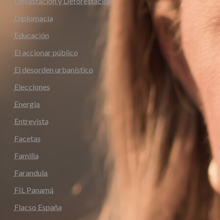
Devastación y Deforestación
Diplomacia
Educación
El accionar público
El desorden urbanístico
Elecciones
Energia
Entrevista
Facetas
Familia
Farandula
FIL Panamá
Flacso España