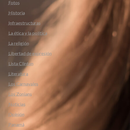
Fotos
Historia
Infraestructuras
La ética y la política
La religión
Libertad de expresión
Lista Clinton
Literatura
Los Carnavales
Los Zonians
Noticias
Opinión
Panamá