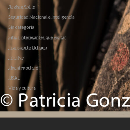
Revista SoHo
Seguridad Nacional e Inteligencia
Sin categoría
Sitios interesantes que visitar
Transporte Urbano
Türkiye
Uncategorized
USAL
Vida y cultura