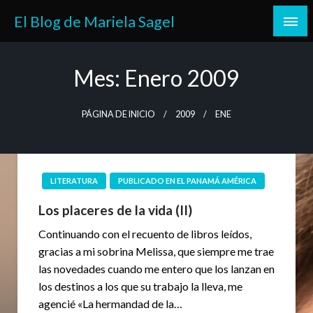
Saltar
El Blog de Mariela Sagel
al
contenido
Mes:
Enero 2009
PÁGINA DE INICIO
2009
ENE
LITERATURA
PUBLICADO EN EL PANAMÁ AMÉRICA
Los placeres de la vida (II)
Continuando con el recuento de libros leídos,
gracias a mi sobrina Melissa, que siempre me trae
las novedades cuando me entero que los lanzan en
los destinos a los que su trabajo la lleva, me
agencié «La hermandad de la…