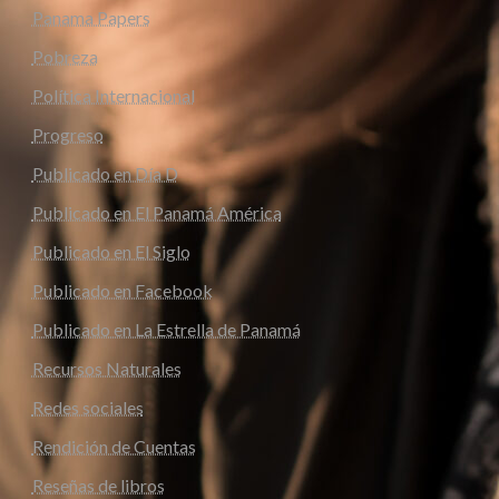
Panama Papers
Pobreza
Política Internacional
Progreso
Publicado en Día D
Publicado en El Panamá América
Publicado en El Siglo
Publicado en Facebook
Publicado en La Estrella de Panamá
Recursos Naturales
Redes sociales
Rendición de Cuentas
Reseñas de libros