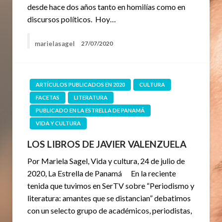
desde hace dos años tanto en homilías como en
discursos políticos. Hoy…
marielasagel
27/07/2020
ARTÍCULOS PUBLICADOS EN 2020
CULTURA
FACETAS
LITERATURA
PUBLICADO EN LA ESTRELLA DE PANAMÁ
VIDA Y CULTURA
LOS LIBROS DE JAVIER VALENZUELA
Por Mariela Sagel, Vida y cultura, 24 de julio de
2020, La Estrella de Panamá En la reciente
tenida que tuvimos en SerTV sobre “Periodismo y
literatura: amantes que se distancian” debatimos
con un selecto grupo de académicos, periodistas,