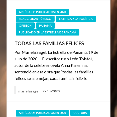
ARTÍCULOS PUBLICADOS EN 2020
EL ACCIONAR PÚBLICO
LA ÉTICA Y LA POLÍTICA
OPINIÓN
PANAMÁ
PUBLICADO EN LA ESTRELLA DE PANAMÁ
TODAS LAS FAMILIAS FELICES
Por Mariela Sagel, La Estrella de Panamá, 19 de
julio de 2020 El escritor ruso León Tolstoi,
autor de la célebre novela Anna Karenina,
sentenció en esa obra que “todas las familias
felices se asemejan, cada familia infeliz lo…
marielasagel
27/07/2020
ARTÍCULOS PUBLICADOS EN 2020
CULTURA