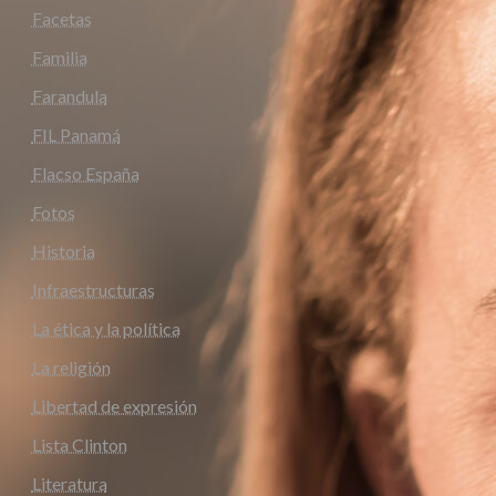
Facetas
Familia
Farandula
FIL Panamá
Flacso España
Fotos
Historia
Infraestructuras
La ética y la política
La religión
Libertad de expresión
Lista Clinton
Literatura