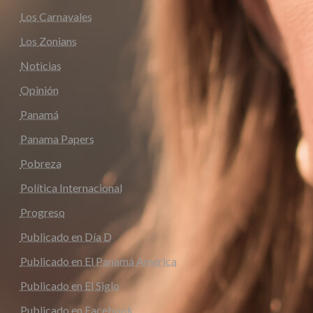
Los Carnavales
Los Zonians
Noticias
Opinión
Panamá
Panama Papers
Pobreza
Política Internacional
Progreso
Publicado en Día D
Publicado en El Panamá América
Publicado en El Siglo
Publicado en Facebook