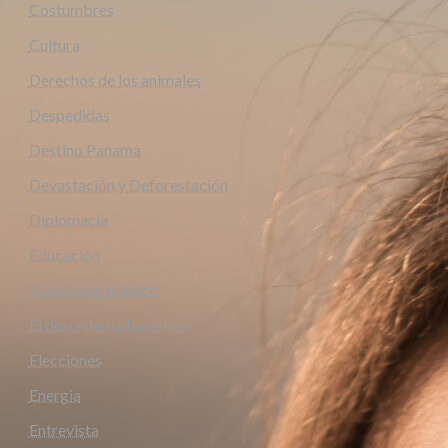
Costumbres
Cultura
Derechos de los animales
Despedidas
Destino Panama
Devastación y Deforestación
Diplomacia
Educación
El accionar público
El desorden urbanístico
Elecciones
Energia
Entrevista