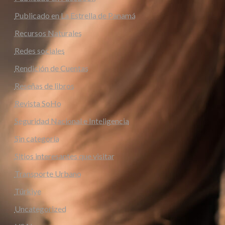
Publicado en La Estrella de Panamá
Recursos Naturales
Redes sociales
Rendición de Cuentas
Reseñas de libros
Revista SoHo
Seguridad Nacional e Inteligencia
Sin categoría
Sitios interesantes que visitar
Transporte Urbano
Türkiye
Uncategorized