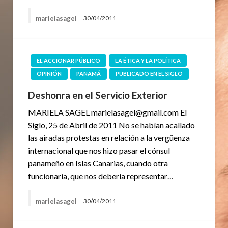
marielasagel
30/04/2011
EL ACCIONAR PÚBLICO
LA ÉTICA Y LA POLÍTICA
OPINIÓN
PANAMÁ
PUBLICADO EN EL SIGLO
Deshonra en el Servicio Exterior
MARIELA SAGEL marielasagel@gmail.com El
Siglo, 25 de Abril de 2011 No se habían acallado
las airadas protestas en relación a la vergüenza
internacional que nos hizo pasar el cónsul
panameño en Islas Canarias, cuando otra
funcionaria, que nos debería representar…
marielasagel
30/04/2011