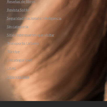
Reseñas de libros
Revista SoHo
Seguridad Nacional e Inteligencia
Sin categoría
Sitios interesantes que visitar
Transporte Urbano
Türkiye
Uncategorized
USAL
Vida y cultura