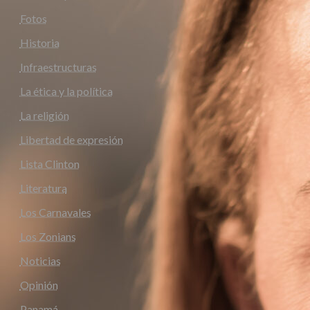
Fotos
Historia
Infraestructuras
La ética y la política
La religión
Libertad de expresión
Lista Clinton
Literatura
Los Carnavales
Los Zonians
Noticias
Opinión
Panamá