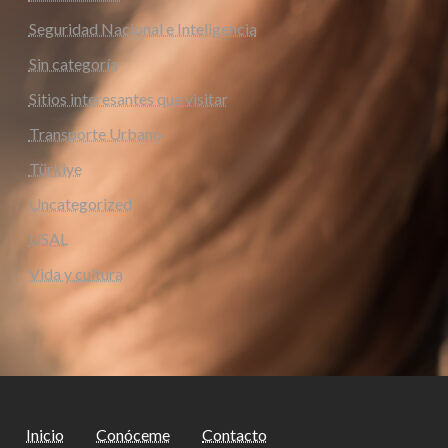
Seguridad Nacional e Inteligencia
Sin categoría
Sitios interesantes que visitar
Transporte Urbano
Türkiye
Uncategorized
USAL
Vida y cultura
Inicio
Conóceme
Contacto