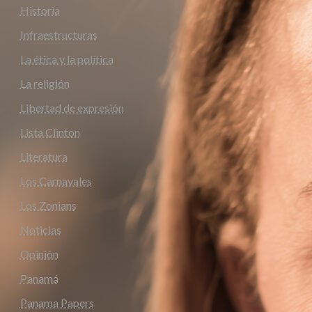
Historia
Infraestructuras
La ética y la política
La religión
Libertad de expresión
Lista Clinton
Literatura
Los Carnavales
Los Zonians
Noticias
Opinión
Panamá
Panama Papers