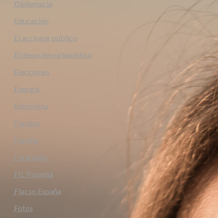
Diplomacia
Educación
El accionar público
El desorden urbanístico
Elecciones
Energia
Entrevista
Facetas
Familia
Farandula
FIL Panamá
Flacso España
Fotos