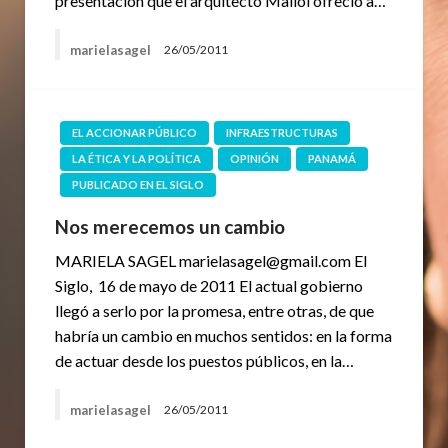
presentación que el arquitecto Mallol ofreció a…
marielasagel
26/05/2011
EL ACCIONAR PÚBLICO
INFRAESTRUCTURAS
LA ÉTICA Y LA POLÍTICA
OPINIÓN
PANAMÁ
PUBLICADO EN EL SIGLO
Nos merecemos un cambio
MARIELA SAGEL marielasagel@gmail.com El
Siglo, 16 de mayo de 2011 El actual gobierno
llegó a serlo por la promesa, entre otras, de que
habría un cambio en muchos sentidos: en la forma
de actuar desde los puestos públicos, en la…
marielasagel
26/05/2011