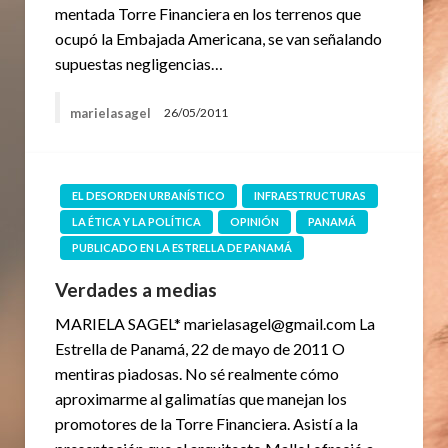
mentada Torre Financiera en los terrenos que
ocupó la Embajada Americana, se van señalando
supuestas negligencias…
marielasagel
26/05/2011
EL DESORDEN URBANÍSTICO
INFRAESTRUCTURAS
LA ÉTICA Y LA POLÍTICA
OPINIÓN
PANAMÁ
PUBLICADO EN LA ESTRELLA DE PANAMÁ
Verdades a medias
MARIELA SAGEL* marielasagel@gmail.com La
Estrella de Panamá, 22 de mayo de 2011 O
mentiras piadosas. No sé realmente cómo
aproximarme al galimatías que manejan los
promotores de la Torre Financiera. Asistí a la