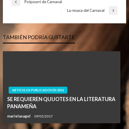
Navegación
Potpourri de Carnaval
Entrada
de
anterior
La resaca del Carnaval
Entrada
entradas
siguiente
TAMBIÉN PODRÍA GUSTARTE
ARTICULOS PUBLICADOS EN 2016
SE REQUIEREN QUIJOTES EN LA LITERATURA
PANAMEÑA
marielasagel
09/01/2017