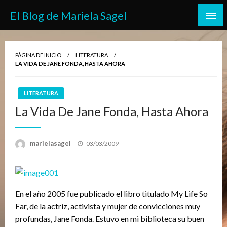
Saltar
El Blog de Mariela Sagel
al
contenido
PÁGINA DE INICIO
LITERATURA
LA VIDA DE JANE FONDA, HASTA AHORA
LITERATURA
La Vida De Jane Fonda, Hasta Ahora
Publicado
marielasagel
03/03/2009
el
En el año 2005 fue publicado el libro titulado My Life So
Far, de la actriz, activista y mujer de convicciones muy
profundas, Jane Fonda. Estuvo en mi biblioteca su buen