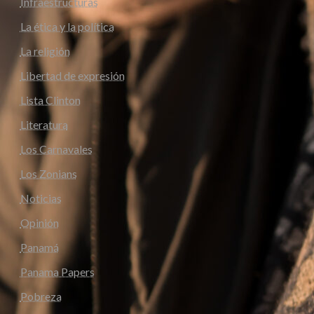
Infraestructuras
La ética y la política
La religión
Libertad de expresión
Lista Clinton
Literatura
Los Carnavales
Los Zonians
Noticias
Opinión
Panamá
Panama Papers
Pobreza