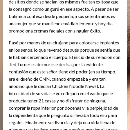
de sitios donde se hacían los mismos fue tan exitosa que
la consagró como un gurú en ese aspecto. A pesar de ser
bulímica confesa desde pequeña, a sus setenta años es
una mujer que se mantiene envidiablemente y hoy día
promociona cremas faciales con singular éxito.
Pasó por manos de un cirujano para colocarse implantes
en los senos, lo que reversó después porque se sentía que
le habían cercenado el cuerpo. El inicio de su relación con
Ted Turner es de morirse de risa, por la evidente
confusión que este señor tiene del poder (en su tiempo,
era el dueño de CNN, cuando empezaba y era tan
anodino que le decían Chicken Noodle News). La
intensidad de su vida se ve reflejada en el vacío que le
producía tener 21 casas y no disfrutar de ninguna,
comprar la ropa interior por docenas y la perplejidad de
la dependienta que le preguntó si llevaba todo eso para
regalos. Finalmente se divorcia y deja una vida llena de
glamour y estrellato, pero sigue activa, gracias al apoyo