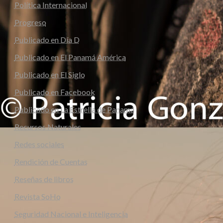
Política Internacional
Progreso
Publicado en Día D
Publicado en El Panamá América
Publicado en El Siglo
Publicado en Facebook
Publicado en La Estrella de Panamá
Recursos Naturales
Redes sociales
Rendición de Cuentas
Reseñas de libros
Revista SoHo
Seguridad Nacional e Inteligencia