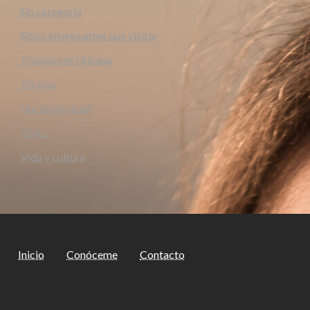
Sin categoría
Sitios interesantes que visitar
Transporte Urbano
Türkiye
Uncategorized
USAL
Vida y cultura
Inicio
Conóceme
Contacto