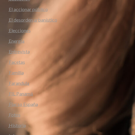
El accionar público
El desorden urbanístico
Elecciones
Energia
Entrevista
Facetas
Familia
Farandula
FIL Panamá
Flacso España
Fotos
Historia