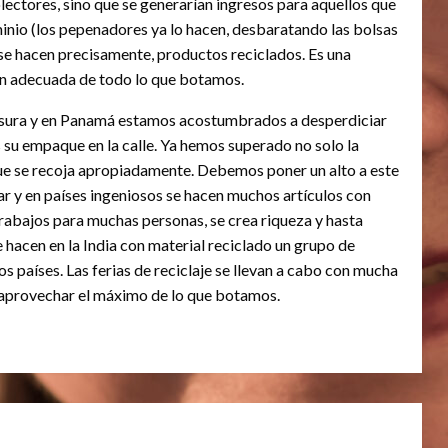
ectores, sino que se generarían ingresos para aquellos que
uminio (los pepenadores ya lo hacen, desbaratando las bolsas
a se hacen precisamente, productos reciclados. Es una
ión adecuada de todo lo que botamos.
sura y en Panamá estamos acostumbrados a desperdiciar
u empaque en la calle. Ya hemos superado no solo la
que se recoja apropiadamente. Debemos poner un alto a este
ar y en países ingeniosos se hacen muchos artículos con
trabajos para muchas personas, se crea riqueza y hasta
hacen en la India con material reciclado un grupo de
s países. Las ferias de reciclaje se llevan a cabo con mucha
aprovechar el máximo de lo que botamos.