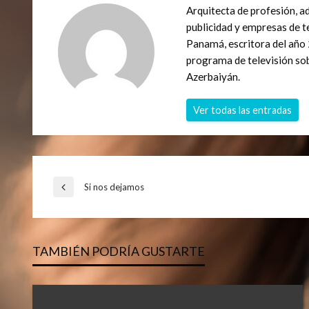
Arquitecta de profesión, a
publicidad y empresas de t
Panamá, escritora del año 
programa de televisión so
Azerbaiyán.
Ver todas las entradas
Navegación
Si nos dejamos
Entrada
anterior
de
TAMBIÉN PODRÍA GUSTARTE
entradas