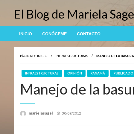
Saltar
El Blog de Mariela Sage
al
contenido
INICIO
CONÓCEME
CONTACTO
PÁGINA DE INICIO
INFRAESTRUCTURAS
MANEJO DE LA BASURA
INFRAESTRUCTURAS
OPINIÓN
PANAMÁ
PUBLICADO 
Manejo de la basu
Publicado
marielasagel
30/09/2012
el