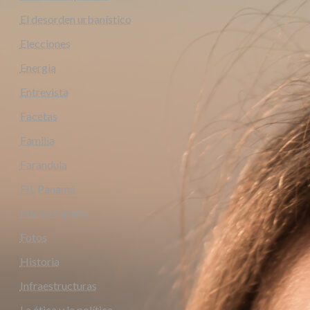
El desorden urbanístico
Elecciones
Energia
Entrevista
Facetas
Familia
Farandula
FIL Panamá
Flacso España
Fotos
Historia
Infraestructuras
La ética y la política