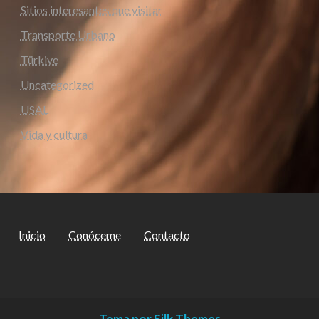
Sitios interesantes que visitar
Transporte Urbano
Türkiye
Uncategorized
USAL
Vida y cultura
Inicio
Conóceme
Contacto
Tema por Silk Themes