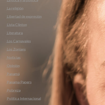
La religión
Libertad de expresión
Lista Clinton
Literatura
Los Carnavales
Los Zonians
Noticias
Opinión
Panamá
Panama Papers
Pobreza
Política Internacional