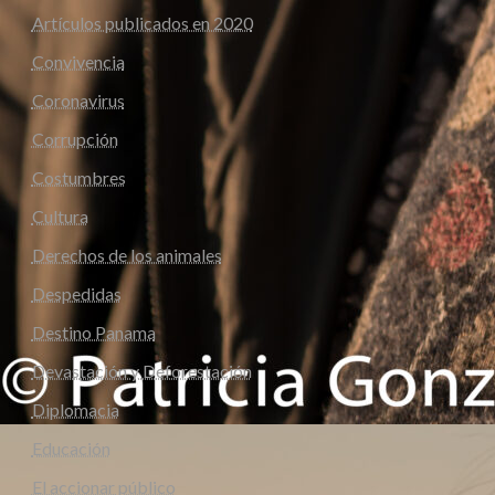
Artículos publicados en 2020
Convivencia
Coronavirus
Corrupción
Costumbres
Cultura
Derechos de los animales
Despedidas
Destino Panama
Devastación y Deforestación
Diplomacia
Educación
El accionar público