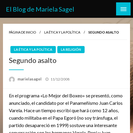
Saltar
El Blog de Mariela Sagel
al
contenido
PÁGINA DE INICIO
LA ÉTICA Y LA POLÍTICA
SEGUNDO ASALTO
LA ÉTICA Y LA POLÍTICA
LA RELIGIÓN
Segundo asalto
Publicado
marielasagel
11/12/2008
el
En el programa «Lo Mejor del Boxeo» se presentó, como
anunciado, el candidato por el Panameñismo Juan Carlos
Varela. Hace un tiempo escribí que hará como 12 años,
cuando militaba en el Papa Egoró (no soy tránsfuga, el
partido desapareció en 1999) sostuve una interesante
conversación con los hermanos Varela, Popi y Juan