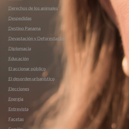
Derechos de los animales
Despedidas
Destino Panama
Devastación y Deforestación
Diplomacia
Educación
El accionar público
El desorden urbanístico
Elecciones
Energia
Entrevista
Facetas
Familia