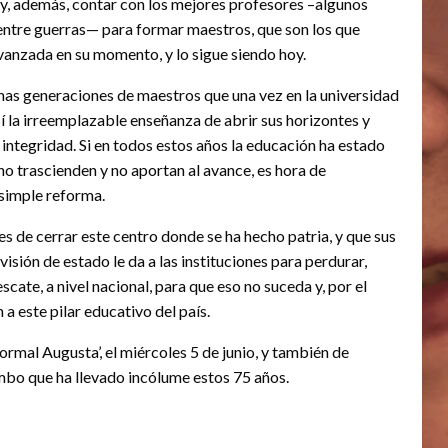
a y, además, contar con los mejores profesores –algunos
 entre guerras— para formar maestros, que son los que
vanzada en su momento, y lo sigue siendo hoy.
has generaciones de maestros que una vez en la universidad
sí la irreemplazable enseñanza de abrir sus horizontes y
 integridad. Si en todos estos años la educación ha estado
no trascienden y no aportan al avance, es hora de
 simple reforma.
s de cerrar este centro donde se ha hecho patria, y que sus
isión de estado le da a las instituciones para perdurar,
cate, a nivel nacional, para que eso no suceda y, por el
 a este pilar educativo del país.
mal Augusta’, el miércoles 5 de junio, y también de
bo que ha llevado incólume estos 75 años.