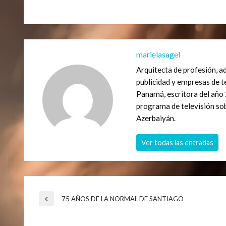
marielasagel
Arquitecta de profesión, a
publicidad y empresas de t
Panamá, escritora del año 
programa de televisión so
Azerbaiyán.
Ver todas las entradas
Navegación
75 AÑOS DE LA NORMAL DE SANTIAGO
Entrada
anterior