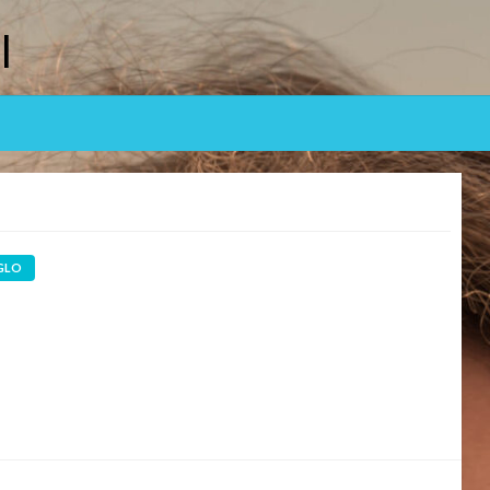
l
IGLO