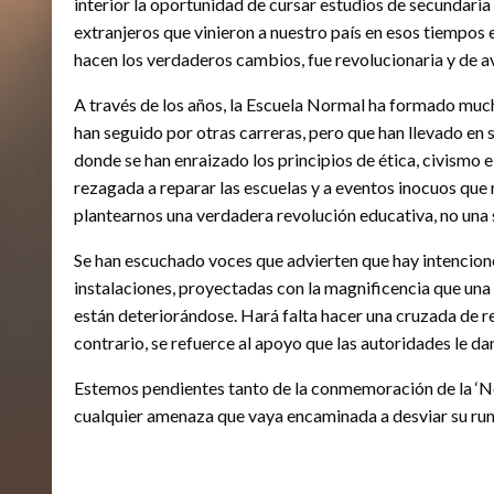
interior la oportunidad de cursar estudios de secundari
extranjeros que vinieron a nuestro país en esos tiempos
hacen los verdaderos cambios, fue revolucionaria y de a
A través de los años, la Escuela Normal ha formado muc
han seguido por otras carreras, pero que han llevado en 
donde se han enraizado los principios de ética, civismo e
rezagada a reparar las escuelas y a eventos inocuos que 
plantearnos una verdadera revolución educativa, no una
Se han escuchado voces que advierten que hay intencione
instalaciones, proyectadas con la magnificencia que una v
están deteriorándose. Hará falta hacer una cruzada de res
contrario, se refuerce al apoyo que las autoridades le dan
Estemos pendientes tanto de la conmemoración de la ‘Nor
cualquier amenaza que vaya encaminada a desviar su rum