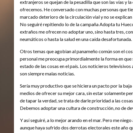
extranjeros se quejan de la pesadilla que son las vías y l
ofrecemos. He conversado con muchas personas que tiene
marcado deterioro de la circulación vial y no se explican 
No seguiré repitiendo lo de la campaña Adopta tu Hueco, 
extraños me ofrecen no adoptar uno, sino hasta tres, con ta
neumáticos o hasta la salud en una caída desafortunada.
Otros temas que agobian al panameño común son el costo 
personal me preocupa primordialmente la forma en que s
estado de las cosas en el país. Los noticieros televisivo
son siempre malas noticias.
Sería muy productivo que se hiciera un pacto por la baja 
medios de ofrecer su mejor cara, sin estar solamente pe
de tapar la verdad, se trata de darle prioridad a las cos
Debemos adoptar una cultura de construcción, no de dev
Y así seguiré, a lo mejor arando en el mar. Pero me nieg
aunque haya sufrido dos derrotas electorales este año q