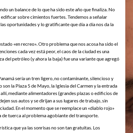
ndo un balance de lo que ha sido este año que finaliza. No
, edificar sobre cimientos fuertes. Tendemos a señalar
s oportunidades y lo gratificante que día a día nos da la
estado «en recreo». Otro problema que nos acosa ha sido el
enciones cada vez está peor, el caos de la ciudad es una
za del petróleo (y ahora la baja) fue una variante que agregó
Panamá sería un tren ligero, no contaminante, silencioso y
 son la Plaza 5 de Mayo, la Iglesia del Carmen y la entrada
llí, mediante alimentadores (grandes plazas o edificios de
jen sus autos y se dirijan a sus lugares de trabajo, sin
a ciudad. En el momento que se reemplace un «diablo rojo»
a de tuerca al problema agobiante del transporte.
rística que ya las sonrisas no son tan gratuitas. Los