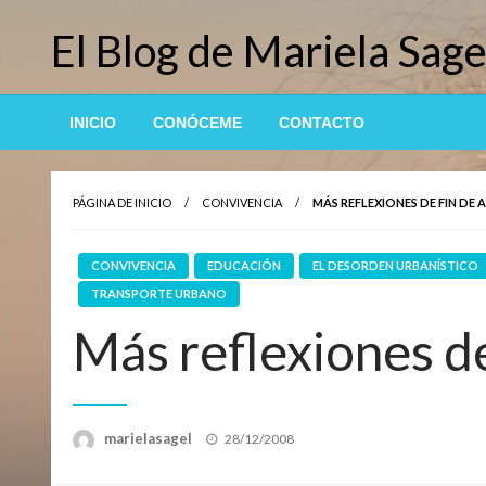
Saltar
El Blog de Mariela Sage
al
contenido
INICIO
CONÓCEME
CONTACTO
PÁGINA DE INICIO
CONVIVENCIA
MÁS REFLEXIONES DE FIN DE 
CONVIVENCIA
EDUCACIÓN
EL DESORDEN URBANÍSTICO
TRANSPORTE URBANO
Más reflexiones de
Publicado
marielasagel
28/12/2008
el