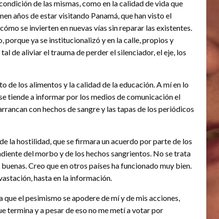
a condición de las mismas, como en la calidad de vida que
n años de estar visitando Panamá, que han visto el
cómo se invierten en nuevas vías sin reparar las existentes.
porque ya se institucionalizó y en la calle, propios y
l de aliviar el trauma de perder el silenciador, el eje, los
de los alimentos y la calidad de la educación. A mí en lo
e tiende a informar por los medios de comunicación el
s arrancan con hechos de sangre y las tapas de los periódicos
de la hostilidad, que se firmara un acuerdo por parte de los
ndiente del morbo y de los hechos sangrientos. No se trata
as buenas. Creo que en otros países ha funcionado muy bien.
astación, hasta en la información.
o a que el pesimismo se apodere de mí y de mis acciones,
ue termina y a pesar de eso no me metí a votar por