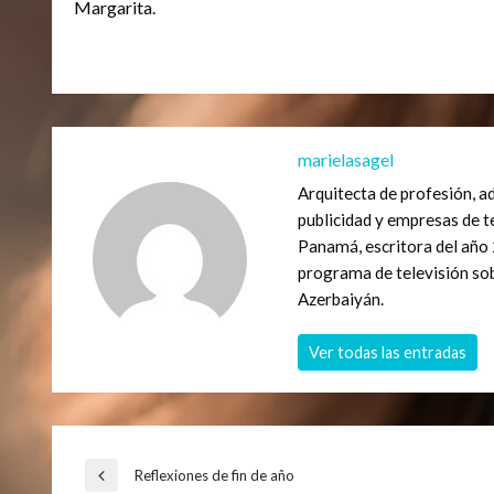
Margarita.
marielasagel
Arquitecta de profesión, a
publicidad y empresas de t
Panamá, escritora del año 
programa de televisión so
Azerbaiyán.
Ver todas las entradas
Navegación
Reflexiones de fin de año
Entrada