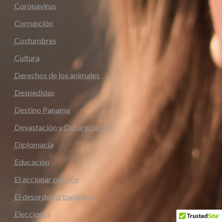
Coronavirus
Corrupción
Costumbres
Cultura
Derechos de los animales
Despedidas
Destino Panama
Devastación y Deforestación
Diplomacia
Educación
El accionar público
El desorden urbanístico
Elecciones