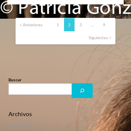
Paginación
de
Anteriores
1
2
3
…
9
entradas
Siguientes
Buscar
Archivos
julio 2026