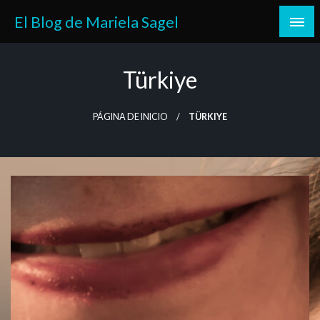
Saltar
El Blog de Mariela Sagel
al
contenido
Türkiye
PÁGINA DE INICIO
TÜRKIYE